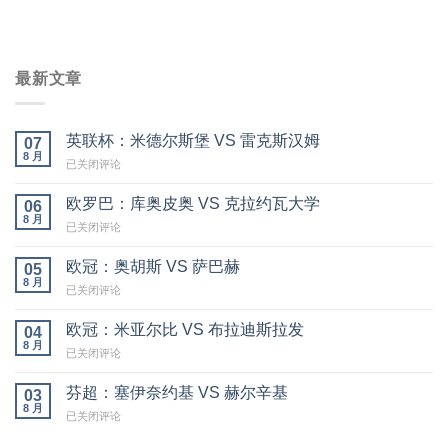
最新文章
英联杯：米德尔斯堡 VS 雷克斯汉姆
07
8 月
英
已关闭评论
联
杯：
欧罗巴：库奥皮奥 VS 克拉约瓦大学
06
米
8 月
欧
已关闭评论
德
罗
尔
巴：
欧冠：奥胡斯 VS 萨巴赫
斯
05
库
8 月
堡
欧
已关闭评论
奥
VS
冠：
皮
雷
奥
欧冠：米亚尔比 VS 布拉迪斯拉发
奥
04
克
胡
8 月
VS
斯
欧
已关闭评论
斯
克
汉
冠：
VS
拉
姆
米
芬超：塞伊奈约基 VS 赫尔辛基
萨
03
约
亚
8 月
巴
瓦
芬
已关闭评论
尔
赫
大
超：
比
学