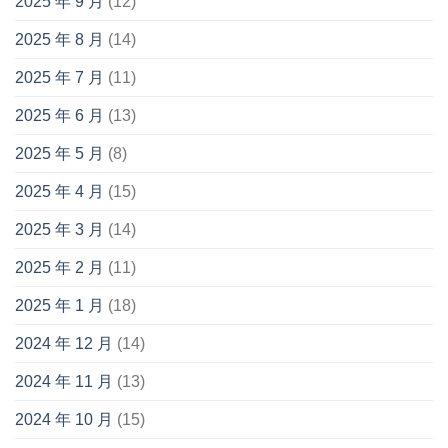
2025 年 9 月
(12)
2025 年 8 月
(14)
2025 年 7 月
(11)
2025 年 6 月
(13)
2025 年 5 月
(8)
2025 年 4 月
(15)
2025 年 3 月
(14)
2025 年 2 月
(11)
2025 年 1 月
(18)
2024 年 12 月
(14)
2024 年 11 月
(13)
2024 年 10 月
(15)