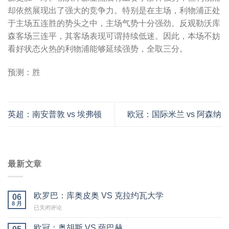
却依然展现出了强大的竞争力。特别是在主场，利物浦正处
于主场五连胜的势头之中，主场气势十分强劲。反观勒沃库
森客场三连平，其客场表现可谓持续低迷。因此，本场不妨
看好状态火热的利物浦能够延续强势，全取三分。
预测：胜
英超：南安普敦 vs 埃弗顿
欧冠：国际米兰 vs 阿森纳
最新文章
欧罗巴：库奥皮奥 VS 克拉约瓦大学
06
8 月
欧
已关闭评论
罗
巴：
欧冠：奥胡斯 VS 萨巴赫