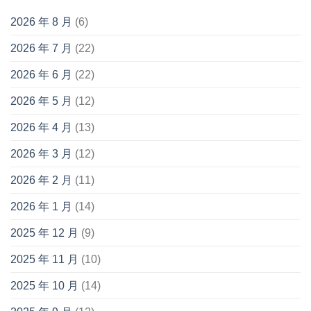
2026 年 8 月
(6)
2026 年 7 月
(22)
2026 年 6 月
(22)
2026 年 5 月
(12)
2026 年 4 月
(13)
2026 年 3 月
(12)
2026 年 2 月
(11)
2026 年 1 月
(14)
2025 年 12 月
(9)
2025 年 11 月
(10)
2025 年 10 月
(14)