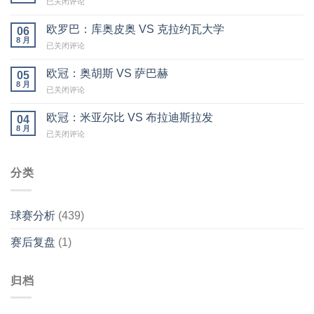
英
已关闭评论
VS
联
大
杯：
欧罗巴：库奥皮奥 VS 克拉约瓦大学
田
06
米
8 月
市
欧
已关闭评论
德
民
罗
尔
巴：
欧冠：奥胡斯 VS 萨巴赫
斯
05
库
8 月
堡
欧
已关闭评论
奥
VS
冠：
皮
雷
奥
欧冠：米亚尔比 VS 布拉迪斯拉发
奥
04
克
胡
8 月
VS
斯
欧
已关闭评论
斯
克
汉
冠：
VS
拉
姆
米
萨
约
亚
分类
巴
瓦
尔
赫
大
比
学
VS
球赛分析
(439)
布
拉
赛后复盘
(1)
迪
斯
拉
发
归档