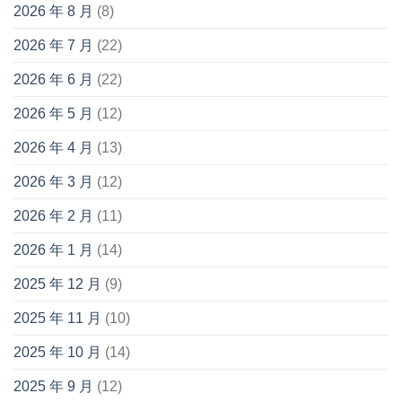
2026 年 8 月
(8)
2026 年 7 月
(22)
2026 年 6 月
(22)
2026 年 5 月
(12)
2026 年 4 月
(13)
2026 年 3 月
(12)
2026 年 2 月
(11)
2026 年 1 月
(14)
2025 年 12 月
(9)
2025 年 11 月
(10)
2025 年 10 月
(14)
2025 年 9 月
(12)