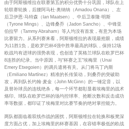
由于阿斯顿维拉在联赛第五的积分优势十分巩固，球队在上
轮联赛轮换，后腰阿马杜·奥纳纳（Amadou Onana）、左
后卫伊恩·马特森（Ian Maatsen）、中后卫泰隆·明斯
（Tyrone Mings）、边锋桑乔（Jadon Sancho）、中锋亚
伯拉罕（Tammy Abraham）等人均没有首发，有意为本场
比赛留力。从系列赛来看，阿斯顿维拉的表现最抢眼，成绩
为11胜1负，是欧罗巴杯4强中胜率最高的球队，保持12场
欧战均有进球的强势表现，也创造了英格兰球队在欧罗巴杯
8连胜的纪录。当中原因，与“杯赛之王”埃梅里（Unai
Emery Etxegoien）的调兵遣将有关。从门将马丁内斯
（Emiliano Martínez）精准的长传策动，到桑乔的突破助
攻，再到队长约翰·麦金（John McGinn）的一锤定音，以
及替补球员的连线绝杀，每一个环节都彰显着埃梅里的战术
烙印。球队在欧罗巴杯的场均控球率、抢断次数和反击成功
率等数据，都印证了埃梅里对比赛节奏的绝对掌控能力。
两队都面临着双线作战的困扰，阿斯顿维拉在轮换和板凳深
度方面占优，加上埃梅里的杯赛基因，在容错率极低的欧战