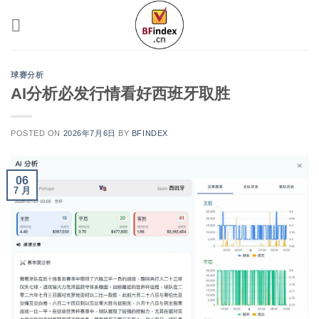
跳
到
内
容
球赛分析
AI分析必发行情看好西班牙取胜
POSTED ON
2026年7月6日
BY
BFINDEX
06
7 月