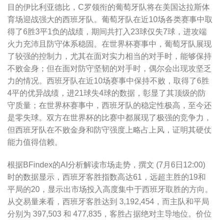
目的‌伊比利亚德比‌，C罗领衔的葡萄牙队将在美国达拉斯体
育场迎战强大的西班牙队。葡萄牙队在近10场各类赛事中取
得了6胜3平1负的战绩，期间共打入23球仅失7球，进攻端
火力充沛且防守体系稳固。在世界杯赛事中，葡萄牙队展现
了较强的控制力，尤其在面对实力相当的对手时，能够保持
不败金身；但在面对防守坚韧的对手时，偶尔会出现攻坚乏
力的情况。西班牙队在近10场赛事中保持不败，取得了6胜
4平的优异战绩，进21球失4球的数据，彰显了其顶级的防
守质量；在世界杯赛事中，西班牙队的稳定性极高，至今还
是零失球。双方在世界杯的比赛中都展现了极强的竞争力，
但西班牙队在不败金身和防守强度上略占上风，证明其硬仗
能力值得信赖。
根据BFindex的AI分析解读市场走势，撰文 (7月6日12:00)
时的数据显示，西班牙客胜指数高达61，远超主胜的19和
平局的20，显示出市场投入高度集中于西班牙取胜的方向。
从交易量来看，西班牙客胜达到 3,192,454，而主队和平局
分别为 397,503 和 477,835，客胜占据绝对主导地位。价位