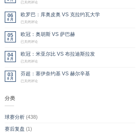
英
已关闭评论
联
杯：
欧罗巴：库奥皮奥 VS 克拉约瓦大学
06
米
8 月
欧
已关闭评论
德
罗
尔
巴：
欧冠：奥胡斯 VS 萨巴赫
斯
05
库
8 月
堡
欧
已关闭评论
奥
VS
冠：
皮
雷
奥
欧冠：米亚尔比 VS 布拉迪斯拉发
奥
04
克
胡
8 月
VS
斯
欧
已关闭评论
斯
克
汉
冠：
VS
拉
姆
米
芬超：塞伊奈约基 VS 赫尔辛基
萨
03
约
亚
8 月
巴
瓦
芬
已关闭评论
尔
赫
大
超：
比
学
塞
VS
伊
分类
布
奈
拉
约
迪
基
斯
球赛分析
(438)
VS
拉
赫
发
赛后复盘
(1)
尔
辛
基