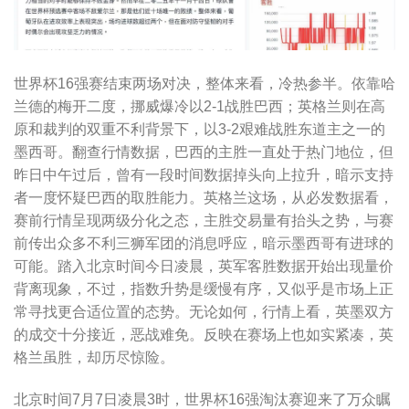
世界杯16强赛结束两场对决，整体来看，冷热参半。依靠哈
兰德的梅开二度，挪威爆冷以2-1战胜巴西；英格兰则在高
原和裁判的双重不利背景下，以3-2艰难战胜东道主之一的
墨西哥。翻查行情数据，巴西的主胜一直处于热门地位，但
昨日中午过后，曾有一段时间数据掉头向上拉升，暗示支持
者一度怀疑巴西的取胜能力。英格兰这场，从必发数据看，
赛前行情呈现两级分化之态，主胜交易量有抬头之势，与赛
前传出众多不利三狮军团的消息呼应，暗示墨西哥有进球的
可能。踏入北京时间今日凌晨，英军客胜数据开始出现量价
背离现象，不过，指数升势是缓慢有序，又似乎是市场上正
常寻找更合适位置的态势。无论如何，行情上看，英墨双方
的成交十分接近，恶战难免。反映在赛场上也如实紧凑，英
格兰虽胜，却历尽惊险。
北京时间7月7日凌晨3时，世界杯16强淘汰赛迎来了万众瞩