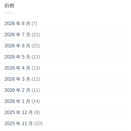
归档
2026 年 8 月
(7)
2026 年 7 月
(22)
2026 年 6 月
(22)
2026 年 5 月
(12)
2026 年 4 月
(13)
2026 年 3 月
(12)
2026 年 2 月
(11)
2026 年 1 月
(14)
2025 年 12 月
(9)
2025 年 11 月
(10)