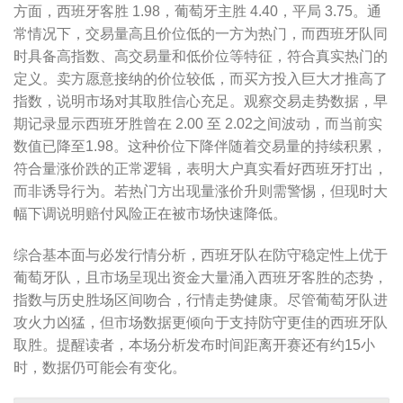
方面，西班牙客胜 1.98，葡萄牙主胜 4.40，平局 3.75。通
常情况下，交易量高且价位低的一方为热门，而西班牙队同
时具备高指数、高交易量和低价位等特征，符合真实热门的
定义。卖方愿意接纳的价位较低，而买方投入巨大才推高了
指数，说明市场对其取胜信心充足。观察交易走势数据，早
期记录显示西班牙胜曾在 2.00 至 2.02之间波动，而当前实
数值已降至1.98。这种价位下降伴随着交易量的持续积累，
符合量涨价跌的正常逻辑，表明大户真实看好西班牙打出，
而非诱导行为。若热门方出现量涨价升则需警惕，但现时大
幅下调说明赔付风险正在被市场快速降低。
综合基本面与必发行情分析，西班牙队在防守稳定性上优于
葡萄牙队，且市场呈现出资金大量涌入西班牙客胜的态势，
指数与历史胜场区间吻合，行情走势健康。尽管葡萄牙队进
攻火力凶猛，但市场数据更倾向于支持防守更佳的西班牙队
取胜。提醒读者，本场分析发布时间距离开赛还有约15小
时，数据仍可能会有变化。