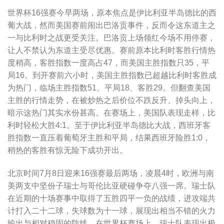
世界杯16强赛今早两场，原本焦点是伊比利亚半岛德比的西
葡大战，然而美国赛前闹出巴洛贡事件，反而令这东道主之
一与比利时之战更受关注。巴洛贡上场领红今场不用停赛，
让人不禁认为东道主受尽优惠。赛前原本比利时客胜行情热
度稍高，客胜指数一度高占47，而美国主胜指数只35，平
局16。到开赛前六小时，美国主胜指数已超越比利时客胜成
为热门，临场主胜指数51、平局18、客胜29。但翻查美国
主胜的行情走势，在被炒热之后价位不跌反升、掉头向上，
暗示这热门其实水份甚高。在赛场上，美国队表现走样，比
利时轻松大胜4:1。至于伊比利亚半岛德比大战，西班牙客
胜指数一直压着葡萄牙主胜和平局，结果西班牙险胜1:0，
稍热的客胜有惊无险下成功开出。
北京时间7月8日迎来16强赛最后两场，凌晨4时，欧洲与南
美两支中坚份子瑞士与哥伦比亚硬碰争夺八强一席。瑞士队
在近期的十场赛事中取得了五胜四平一负的战绩，进攻端共
计打入二十二球，失球数为十一球，展现出相当不错的火力
输出与相对稳固的防线。在世界杯赛场上，瑞士队表现出极