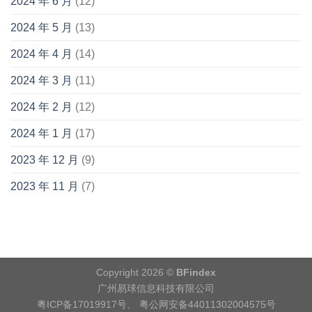
2024 年 6 月
(12)
2024 年 5 月
(13)
2024 年 4 月
(14)
2024 年 3 月
(11)
2024 年 2 月
(12)
2024 年 1 月
(17)
2023 年 12 月
(9)
2023 年 11 月
(7)
Copyright 2026 ©
BFindex
广州易球信息科技有限公司
粤ICP备17019917号、 粤公网安备44011302004575号